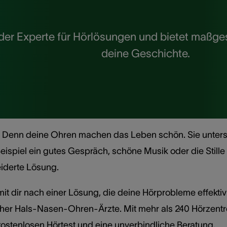
n der Experte für Hörlösungen und bietet maß
deine Geschichte.
r. Denn deine Ohren machen das Leben schön. Sie unterst
ispiel ein gutes Gespräch, schöne Musik oder die Stille 
iderte Lösung.
 dir nach einer Lösung, die deine Hörprobleme effektiv 
her Hals-Nasen-Ohren-Ärzte. Mit mehr als 240 Hörzentr
kostenlosen Hörtest und eine unverbindliche Beratung.