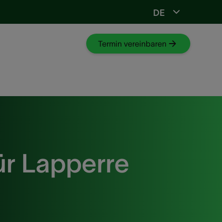
DE
stöpsel
Termin vereinbaren
ür Lapperre
?