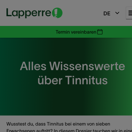
DE
Termin vereinbaren
Alles Wissenswerte
über Tinnitus
Wusstest du, dass Tinnitus bei einem von sieben
Erwachsenen auftritt? In diesem Dossier tauchen wir in ein