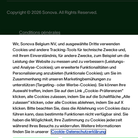
Copyright © 2026 Sonova. All Rights Reserved.
Conditions générales
Avis de confidentialité
Wir, Sonova Belgium NV, und ausgewählte Dritte verwenden
Avis concernant les cookies
Cookies und andere Tracking-Tools für technische Zwecke und,
Web-Datenschuts und Cookie-Richtlinie
mit Ihrem Einverständnis, für andere Zwecke, zum Beispiel um die
Leistung der Website zu messen und zu verbessern (Leistungs-
Cookie-Einstellungen
und Analyse-Cookies); um erweiterte Funktionalitäten und
Personalisierung anzubieten (funktionale Cookies); um Sie im
Zusammenhang mit unseren Marketingbemühungen zu
unterstützen (Targeting- oder Werbe-Cookies). Sie können Ihre
Auswahl treffen, indem Sie auf den Link „Cookie-Präferenzen“
klicken, alle Cookies zulassen, indem Sie auf die Schaltfläche „Alle
zulassen“ klicken, oder alle Cookies ablehnen, indem Sie auf X
klicken. Bitte beachten Sie, dass die Ablehnung von Cookies dazu
führen kann, dass bestimmte Funktionen nicht verfügbar sind. Sie
haben die Möglichkeit, Ihre Zustimmung zu Cookies jederzeit
während Ihres Besuchs zu widerrufen. Weitere Informationen
finden Sie in unserer
Cookie-Datenschutzerklärung