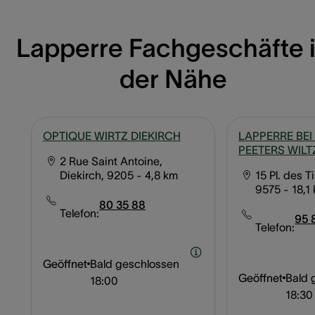
Lapperre Fachgeschäfte 
der Nähe
OPTIQUE WIRTZ DIEKIRCH
LAPPERRE BEI
PEETERS WILT
2 Rue Saint Antoine,
Diekirch, 9205
- 4,8 km
15 Pl. des Ti
9575
- 18,1
80 35 88
Telefon:
95 
Telefon:
Geöffnet
Bald geschlossen
Geöffnet
Bald 
18:00
18:30