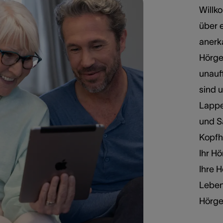
Willk
über e
anerk
Hörge
unauf
sind 
Lappe
und S
Kopfh
Ihr Hö
Ihre 
Leben
Hörger