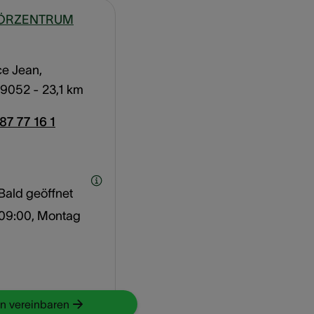
HÖRZENTRUM
ce Jean,
, 9052
- 23,1 km
87 77 16 1
Bald geöffnet
09:00, Montag
n vereinbaren