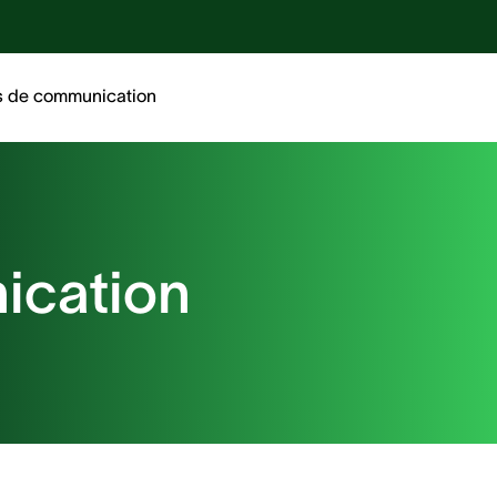
ud™
s de communication
ication