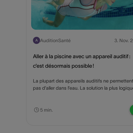
AuditionSanté
3. Nov. 
A
Aller à la piscine avec un appareil auditif :
c’est désormais possible !
La plupart des appareils auditifs ne permetten
pas d’aller dans l’eau. La solution la plus logiq
est de les enlever. Mais une fois habitué à ceux
il est difficile de s’en séparer. Bonne nouvelle :
nouveaux appareils auditifs vous permettent d
5 min.
nager sans devoir les enlever.