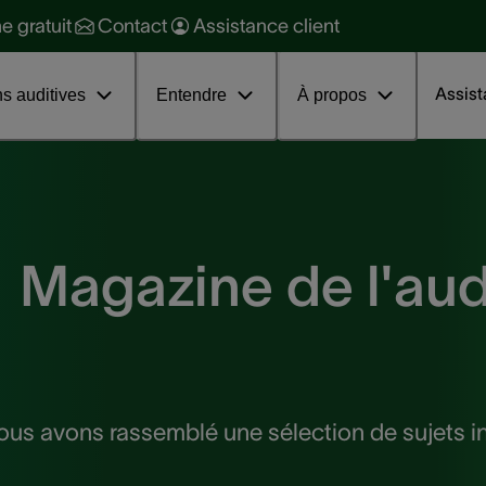
raitement
ravailler en tant que conseiller
ne gratuit
Contact
Assistance client
ession d'information sur les
uditif dans un centre auditif
couphènes
ravailler au siège
Assis
ns auditives
Entendre
À propos
Magazine de l'aud
ous avons rassemblé une sélection de sujets in