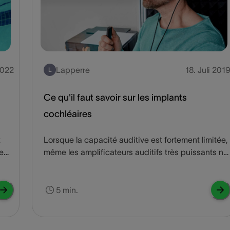
2022
Lapperre
18. Juli 201
L
Ce qu'il faut savoir sur les implants
cochléaires
t
Lorsque la capacité auditive est fortement limitée,
ue
même les amplificateurs auditifs très puissants ne
-ci,
suffisent pas pour pouvoir comprendre ou
 nos
apprendre convenablement la parole. Dans ces
e
cas, on utilise les implants cochléaires (IC).
5 min.