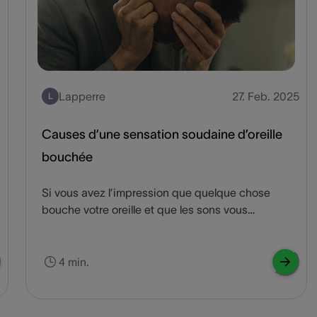
9
Lapperre
27. Feb. 2025
L
Causes d’une sensation soudaine d’oreille
bouchée
Si vous avez l’impression que quelque chose
bouche votre oreille et que les sons vous
parviennent comme à travers un rideau, il se peut
que vous soyez atteint d’une perte auditive. Vous
ressentez aussi probablement l’envie de bâiller
4 min.
pour la déboucher. Certains cas d’oreille bouchée
peuvent durer quelques heures, tandis que
d’autres peuvent durer toute une vie. Découvrez