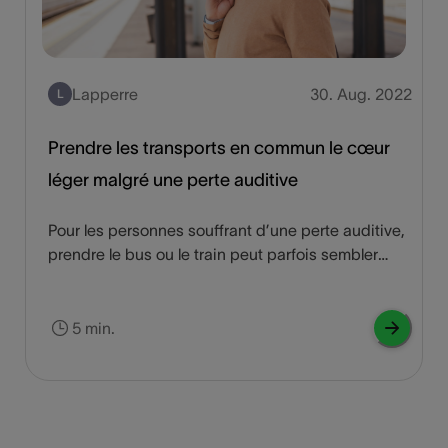
Lapperre
30. Aug. 2022
L
Prendre les transports en commun le cœur
léger malgré une perte auditive
Pour les personnes souffrant d’une perte auditive,
prendre le bus ou le train peut parfois sembler
compliqué, mais cela ne doit pas nécessairement
être le cas. Ces quelques conseils vous seront
précieux lors de vos déplacements.
5 min.