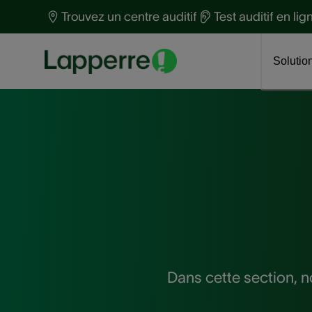
Devenir ambassadeur
t
T
Trouvez un centre auditif
Test auditif en lig
Gardez votre cerveau en
S
a
Découvrez Phonak Virto™ R Infinio
parfaite santé
a
T
Solutio
Dans cette section, n