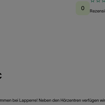
0
Rezens
c
ommen bei Lapperre! Neben den Hörzentren verfügen wi