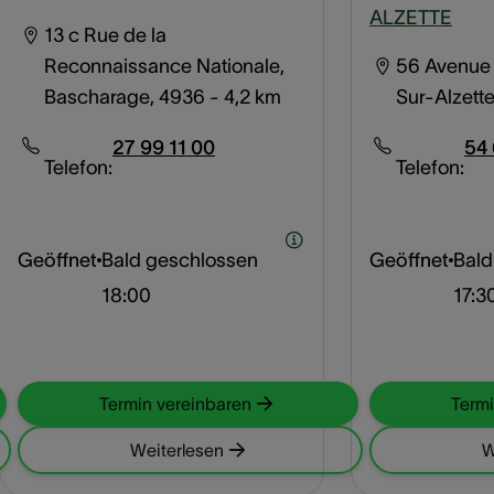
ALZETTE
13 c Rue de la
Reconnaissance Nationale,
56 Avenue 
Bascharage, 4936
- 4,2 km
Sur-Alzette
27 99 11 00
54 
Telefon:
Telefon:
Geöffnet
Bald geschlossen
Geöffnet
Bald
18:00
17:3
Termin vereinbaren
Termi
Weiterlesen
W