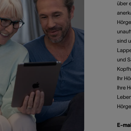
über e
anerk
Hörge
unauf
sind 
Lappe
und S
Kopfh
Ihr Hö
Ihre 
Leben
Hörger
E-mai