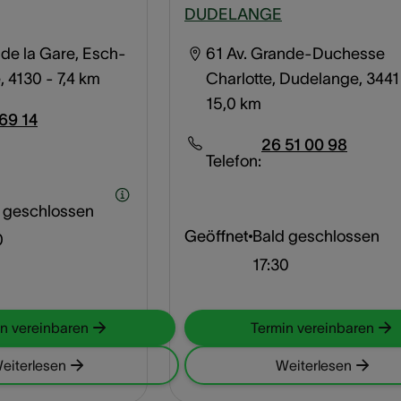
DUDELANGE
de la Gare, Esch-
61 Av. Grande-Duchesse
, 4130
- 7,4 km
Charlotte, Dudelange, 3441
15,0 km
69 14
26 51 00 98
Telefon:
 geschlossen
Geöffnet
Bald geschlossen
0
17:30
n vereinbaren
Termin vereinbaren
eiterlesen
Weiterlesen