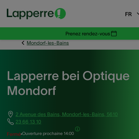
FR
Prenez rendez-vous
Mondorf-les-Bains
Lapperre bei Optique
Mondorf
2 Avenue des Bains, Mondorf-les-Bains, 5610
23 66 13 10
Ouverture prochaine
14:00
Fermé