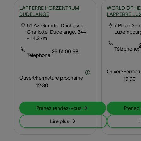
LAPPERRE HÖRZENTRUM
WORLD OF HE
DUDELANGE
LAPPERRE L
61 Av. Grande-Duchesse
7 Place Sain
Charlotte, Dudelange, 3441
Luxembourg
- 14,2 km
Téléphone:
26 51 00 98
Téléphone:
Ouvert
Fermetu
Ouvert
Fermeture prochaine
12:30
12:30
Prenez rendez-vous
Prenez
Lire plus
L