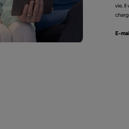
vie. I
charge
E-mai