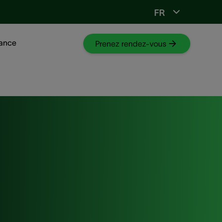
FR
tance
Prenez rendez-vous