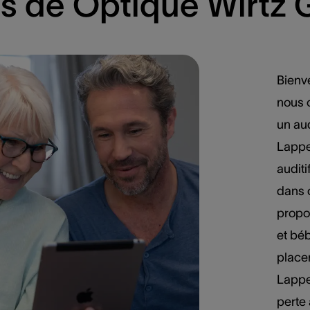
s de Optique Wirtz
Bienv
nous 
un au
Lappe
auditi
dans o
propo
et béb
place
Lapper
perte 