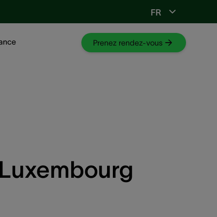
FR
tance
Prenez rendez-vous
 à Luxembourg