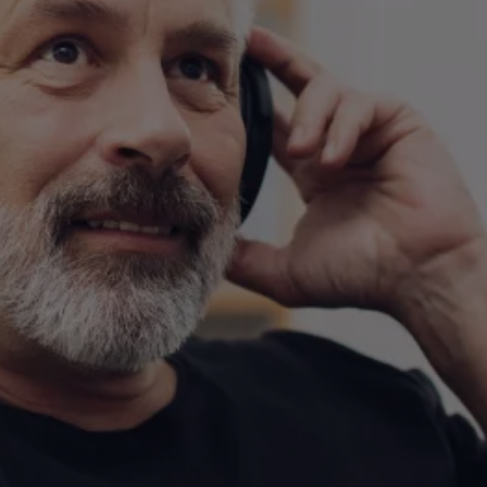
oreilles. Mais elle affecte notre cerveau, qui est relié au cor
auditif. Une consommation excessive d’alcool embrouille ce
partie du cerveau, de sorte que les signaux sonores ne son
plus traités correctement.
Un taux d’alcoolémie élevé est, par ailleurs, néfaste pour les
cils vibratiles des oreilles. Ces derniers servent principale
à capter les sons à basse fréquence tels que les bruits de
fond. La boisson accroît le risque qu’ils s’éclaircissent. Les
dommages peuvent alors être irréversibles.
Augmentation des
acouphènes
Nous avons tous déjà souffert de sifflements ou de