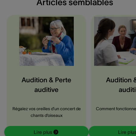
Articles semblables
Audition & Perte
Audition 
auditive
audit
Régalez vos oreilles d’un concert de
Comment fonctionne u
chants d’oiseaux
Lire plus
Lire plu