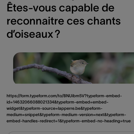
Êtes-vous capable de
reconnaitre ces chants
d’oiseaux ?
https://form.typeform.com/to/BNUibm5V?typeform-embed-
id=14632066088021334&typeform-embed=embed-
widget&typeform-source=lapperre.be&typeform-
medium=snippet&typeform-medium-version=next&typeform-
embed-handles-redirect=1&typeform-embed-no-heading=true