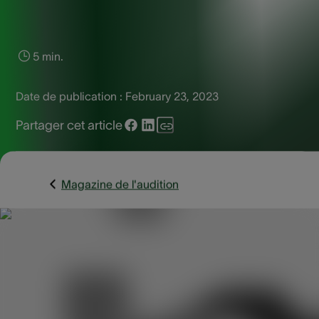
5 min.
Date de publication :
February 23, 2023
Partager cet article
Magazine de l'audition
Il n’y a rien de mieux que de se réveiller au son du chant de
oiseaux. Ou bien d’être émerveillé lors d’une promenade pa
un oiseau joyeux. Mais… qui gazouille là en ce moment ? Av
de vous proposer un petit test amusant de cinq chanteurs
ailés, nous aimerions d’abord vous les présenter. Le pigeon
ramier ou la givre ? Découvrez leur chant !