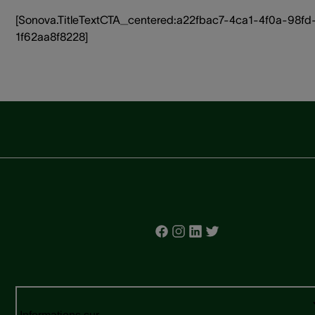
[Sonova.TitleTextCTA_centered:a22fbac7-4ca1-4f0a-98fd
1f62aa8f8228]