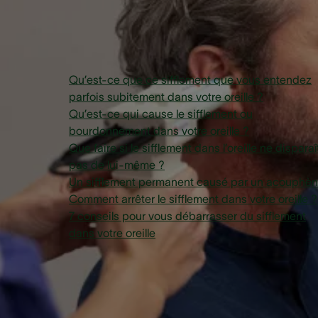
Sommaire
Qu’est-ce que ce sifflement que vous entendez
parfois subitement dans votre oreille ?
Qu’est-ce qui cause le sifflement ou
bourdonnement dans votre oreille ?
Que faire si le sifflement dans l’oreille ne disparaî
pas de lui-même ?
Un sifflement permanent causé par un acouphè
Comment arrêter le sifflement dans votre oreille ?
7 conseils pour vous débarrasser du sifflement
dans votre oreille
Qu’est-ce que ce