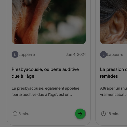
Lapperre
Jan 4, 2024
Lapperre
L
L
Presbyacousie, ou perte auditive
La pression d
due à l’âge
remèdes
La presbyacousie, également appelée
Attraper un rh
‘perte auditive due à l’âge’, est un
vraiment abattre
problème courant. La perte auditive peut
désagréable de
impacter de façon importante la qualité
symptômes gêna
de vie et l'interaction sociale des
coule, les orei
5 min.
15 min.
personnes âgées. Qu'est-ce que la
dans les sinus,
presbyacousie, et peut-elle être traitée ?
tout. Comme les