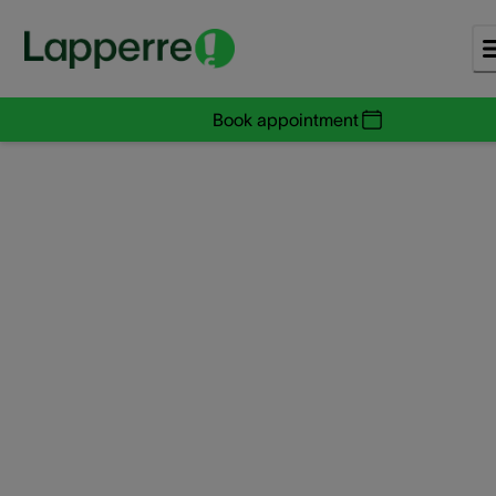
Book appointment
Pourquoi votre auditio
se détériore-t-elle ave
l’âge ?