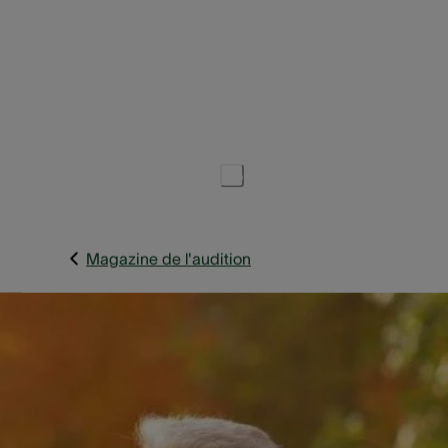
5 min.
Date de publication :
March 14, 2023
Partager cet article
Magazine de l'audition
Le vieillissement est un processus naturel de la vie. Les
cheveux grisonnent, les rides se creusent et l’ouïe s’use
également. Vous remarquez que vous n’entendez plus
toujours bien ? Ou vous peinez à suivre les conversations ?
Vous n’êtes certainement pas le/laseul(e) ! Environ 50 % de
personnes de 65 ans et plus présentent une déficience