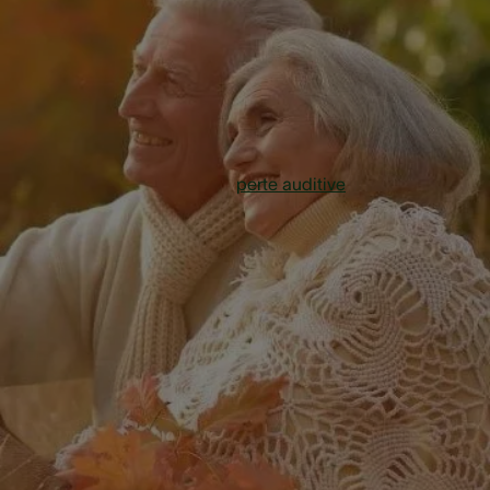
auditive. C’est ce qu’on appelle la perte auditive liée à l’âge
Voyons de quoi il s’agit exactement…
La perte auditive liée à l’âge, aussi appelée surdité due à l
ou presbyacousie, est une
perte auditive
qui survient en
vieillissant. Il s’agit de la forme la plus courante de la perte
auditive neurosensorielle, ou « surdité de perception ». Cel
signifie que les cellules ciliées présentes dans l’oreille inter
ou les connexions nerveuses sont endommagées. Dans la
majorité des cas, la surdité affecte les deux oreilles.